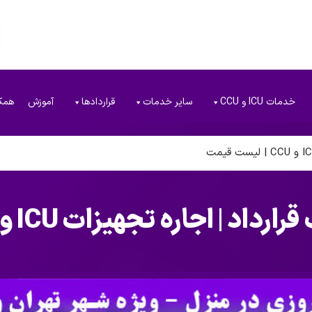
خدمات ICU و CCU
سایر خدمات
قراردادها
آموزش
همک
جاره تجهیزات ICU و CCU | لیست قیمت