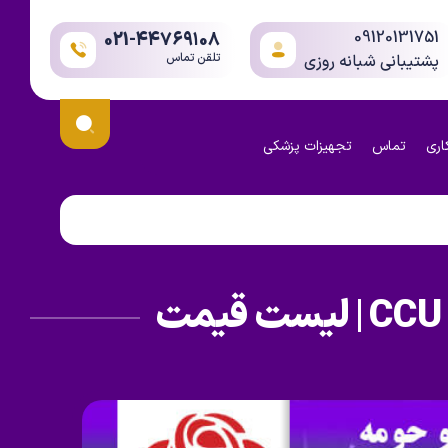
09120131751
021-۴۴۷۶۹۱08
تلقن تماس
پشتیبانی شبانه روزی
اری
تماس
تجهیزات پزشکی