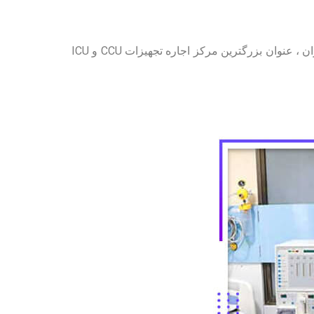
مرکز سی سی یو آی سی یو ، با داشتن بیش از یک دهه تجربه در اجاره و فروش تجهیزات پزشکی و ارسال آنها به سراسر ایران ، عنوان بزرگترین مرکز اجاره تجهیزات CCU و ICU