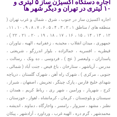
اجاره دستگاه اکسیژن ساز ۵ لیتری و
۱۰ لیتری در تهران و دیگر شهر ها
اجاره اکسیژن ساز در جنوب ، شرق ، شمال و غرب تهران (
منطقه های / مناطق ۱ ، ۲ ، ۳ ، ۴ ، ۵ ، ۶ ، ۷ ، ۸ ، ۹ ، ۱۰ ، ۱۱ ،
۱۲ ، ۱۳ ، ۱۴ ، ۱۵ ، ۱۶ ، ۱۷ ، ۱۸ ، ۱۹ ، ۲۰ ، ۲۱ ، ۲۲ ) ،
جمهوری ، میدان انقلاب ، مجیدیه ، زعفرانیه ، الهیه ، نیاوران ،
قیطریه ، افسریه ، جمالزاده ، بلوار اندرزگو ، شریعتی ،
پاسداران ، ولیعصر ( عج ) ، فردوسی ، ده ونک ، رسالت ،
مدرس ، آریاشهر ، ستارخان ، باغ فیض ، جنت آباد ( شمالی ،
جنوبی ، مرکزی ) ، شهرک راه آهن ، شهرک گلستان ، دریاچه
شهدای خلیج فارس ، پارک چیتگر ، تجریش ، اصفهان ، شیراز ،
کرج ، شهریار ، ورامین ، شهر ری ، رباط کریم ، همدان ،
سیستان و بلوچستان ، کرمان ، کرمانشاه ، اهواز ، خوزستان ،
نطنز ، مشهد ، سبزوار ، رامسر ، واجارگاه ، دماوند ، اندیشه ،
محمدشهر ، گرم دره ، الهیه غرب ، ورداورد ، آزادشهر ، پیکان