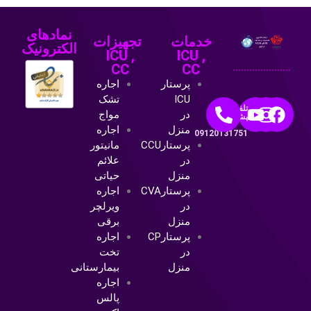
نمادهای
خدمات
تجهیزات
الکترونیک
ICU ,
ICU ,
CC
CC
پرستار
اجاره
ICU
تشک
تلفن
در
مواج
پشتیبانی:
منزل
اجاره
09120131751
پرستارCCU
مانیتور
در
علائم
منزل
حیاتی
پرستارCVA
اجاره
در
ویرلچر
منزل
برقی
پرستارCP
اجاره
در
تخت
منزل
بیمارستانی
اجاره
پالس