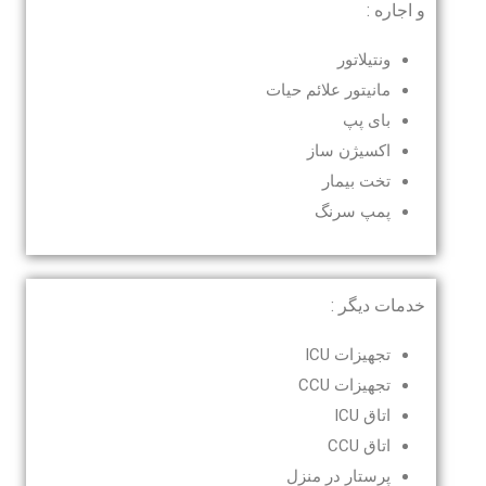
و اجاره :
ونتیلاتور
مانیتور علائم حیات
بای پپ
اکسیژن ساز
تخت بیمار
پمپ سرنگ
خدمات دیگر :
تجهیزات ICU
تجهیزات CCU
اتاق ICU
اتاق CCU
پرستار در منزل