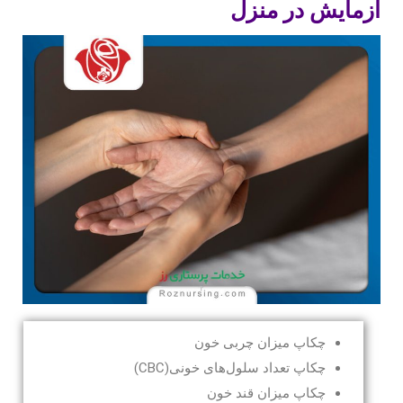
آزمایش در منزل
چکاپ میزان چربی خون
چکاپ تعداد سلول‌های خونی(CBC)
چکاپ میزان قند خون