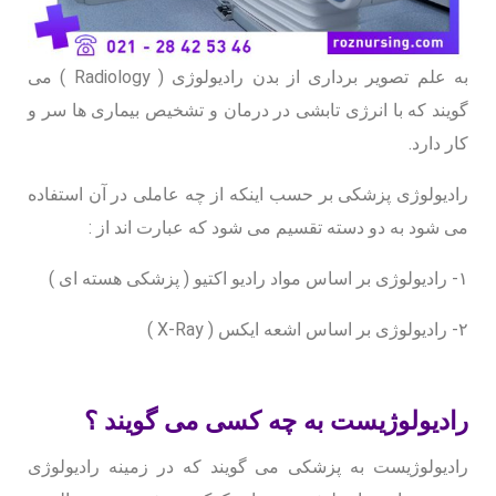
آمادگی برای قبل از انجام سونوگرافی
رادیوگرافی چیست ؟
به علم تصویر برداری از بدن رادیولوژی ( Radiology ) می
رادیوگرافی در منزل
گویند که با انرژی تابشی در درمان و تشخیص بیماری ها سر و
سونوگرافی ، رادیوگرافی و رادیولوژی در منزل
کار دارد.
تهران
رادیولوژی پزشکی بر حسب اینکه از چه عاملی در آن استفاده
رادیولوژی در خانه
می شود به دو دسته تقسیم می شود که عبارت اند از :
همکاری با ما
۱- رادیولوژی بر اساس مواد رادیو اکتیو ( پزشکی هسته ای )
مشاوره رایگان با کارشناسان رز
مشاوره رایگان با کارشناسان رز
۲- رادیولوژی بر اساس اشعه ایکس ( X-Ray )
نمونه گیری آزمایش کرونا در منزل
سخن پایانی
رادیولوژیست به چه کسی می گویند ؟
سوالات متداول
رادیولوژیست به پزشکی می گویند که در زمینه رادیولوژی