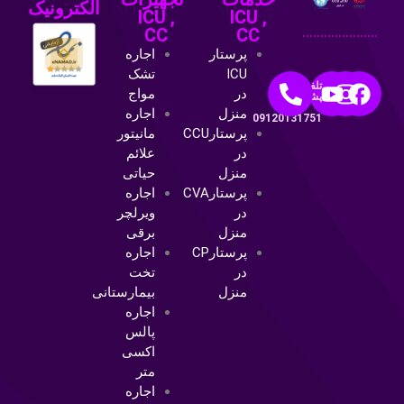
الکترونیک
ICU ,
ICU ,
CC
CC
پرستار
اجاره
ICU
تشک
تلفن
در
مواج
پشتیبانی:
منزل
اجاره
09120131751
پرستارCCU
مانیتور
در
علائم
منزل
حیاتی
پرستارCVA
اجاره
در
ویرلچر
منزل
برقی
پرستارCP
اجاره
در
تخت
منزل
بیمارستانی
اجاره
پالس
اکسی
متر
اجاره