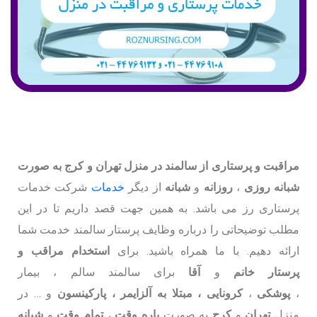
مراقبت و پرستاری از سالمند در منزل تهران و کرج به صورت
شبانه روزی
،
روزانه
و
شبانه
از دیگر
خدمات
شرکت خدمات
پرستاری رز می باشد. به همین جهت قصد داریم تا در این
مطلب توضیحاتی را درباره وظایف پرستار سالمند خدمت شما
ارائه دهیم. با ما همراه باشید. برای
استخدام مراقب و
پرستار
خانم
و
آقا
برای سالمند سالم ، بیمار
،
پوشکی
،
کرونایی ، مبتلا به آلزایمر ، پارکینسون
و … در
منزل
تهران
و
کرج
به صورت
پاره وقت
،
تمام وقت
و
شبانه