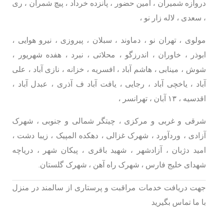
دروازه شمیران ، امین حضور ، پانزده خرداد ، پیچ شمران ، ری
، سعدی ، لاله زار نو ،
مولوی ، تهران نو ، دماوند ، سبلان ، پیروزی ، نیرو هوایی ،
ابوذر ، خاوران ، اندرزگو ، محلاتی ، نبرد ، هفده شهریور ،
شوش ، مینابی ، هاشم آباد ، افسریه ، خزانه ، نازی آباد ، علی
آباد ، یاخچی آباد ، رجایی ، یافت آباد ف آذری ، عبدل آباد ،
اقدسیه ، ۱۳ آبان ، تهرانسر ،
شرقی و غربی و مرکزی ، چیتگر شمالی و جنوبی ، شهرک
آزادی ، وردآورد ، شهرک غزالی ، دهکده المپیک ، زیبا دشت ،
امید دژبان ، آزادشهر ، شهید باقری ، پیکان شهر ، دریاچه
شهدای خلیج فارس ، شهرک راه آهن ، شهرک گلستان.
جهت دریافت خدمات مراقبت و پرستاری از سالمند در منزل
با ما تماس بگیرید