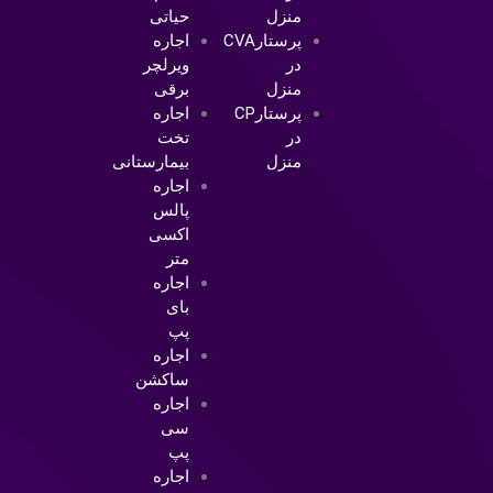
منزل
حیاتی
پرستارCVA
اجاره
در
ویرلچر
منزل
برقی
پرستارCP
اجاره
در
تخت
منزل
بیمارستانی
اجاره
پالس
اکسی
متر
اجاره
بای
پپ
اجاره
ساکشن
اجاره
سی
پپ
اجاره