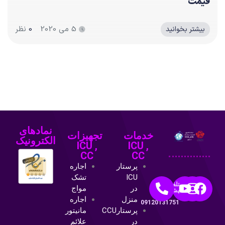
قیمت
5 می 2020
0
نظر
بیشتر بخوانید
نمادهای
خدمات
تجهیزات
الکترونیک
ICU ,
ICU ,
CC
CC
پرستار
اجاره
ICU
تشک
تلفن
در
مواج
پشتیبانی:
منزل
اجاره
09120131751
پرستارCCU
مانیتور
در
علائم