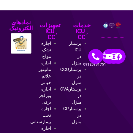
نمادهای
خدمات
تجهیزات
الکترونیک
ICU ,
ICU ,
CC
CC
پرستار
اجاره
ICU
تشک
تلفن
در
مواج
پشتیبانی:
منزل
اجاره
09120131751
پرستارCCU
مانیتور
در
علائم
منزل
حیاتی
پرستارCVA
اجاره
در
ویرلچر
منزل
برقی
پرستارCP
اجاره
در
تخت
منزل
بیمارستانی
اجاره