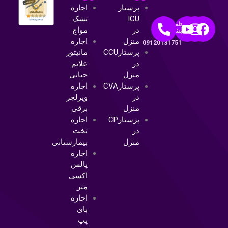
پرستار
اجاره
ICU
تشک
تلفن
در
مواج
پشتیبانی:
منزل
اجاره
09120131751
پرستارCCU
مانیتور
در
علائم
منزل
حیاتی
پرستارCVA
اجاره
در
ویرلچر
منزل
برقی
پرستارCP
اجاره
در
تخت
منزل
بیمارستانی
اجاره
پالس
اکسی
متر
اجاره
بای
پپ