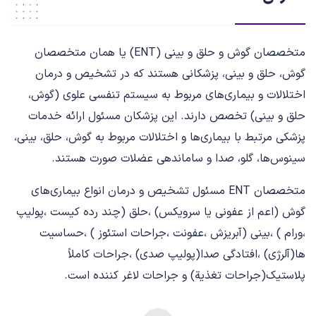
متخصصان گوش و حلق و بینی (ENT) یا همان متخصصان
گوش، حلق و بینی، پزشکانی هستند که در تشخیص و درمان
اختلالات و بیماری‌های مربوط به سیستم تنفسی علوی (گوش،
حلق و بینی) تخصص دارند. این پزشکان مسئول ارائه خدمات
پزشکی مرتبط با بیماری‌ها و اختلالات مربوط به گوش، حلق، بینی،
سینوس‌ها، گلو، صدا و ساماندهی عضلات صورت هستند.
متخصصان ENT مسئول تشخيص و درمان انواع بيماري‌هاي
گوش (اعم از عفوني يا سرويكس) ،حلق (چند رده كيست ،پوليپ
،ورام ) ،بيني (آبريزش ،عفونت ،جراحات استئوز ) ،حساسيت
ها(آلرژي) ،افتادگي صدا(پوليپ صدي) ،جراحات كاملاً
پلاستيك(جراحات تغذية) و جراحات لاغر كننده است.