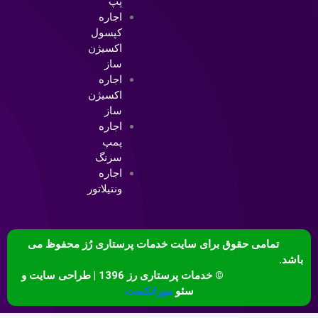
پپ
اجاره
کپسول
اکسیژن
ساز
اجاره
اکسیژن
ساز
اجاره
پمپ
سرنگ
اجاره
ونتیلاتور
تمامی حقوق برای سایت خدمات پرستاری رُز محفوظ می
باشد.
© خدمات پرستاری رز 1396 | طراحی سایت و
سئو
مورانکست