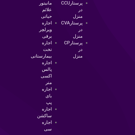
پرستارCCU
مانیتور
در
علائم
منزل
حیاتی
پرستارCVA
اجاره
در
ویرلچر
منزل
برقی
پرستارCP
اجاره
در
تخت
منزل
بیمارستانی
اجاره
پالس
اکسی
متر
اجاره
بای
پپ
اجاره
ساکشن
اجاره
سی