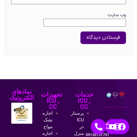
وب‌ سایت
نمادهای
خدمات
تجهیزات
الکترونیک
ICU ,
ICU ,
CC
CC
پرستار
اجاره
ICU
تشک
تلفن
در
مواج
پشتیبانی:
منزل
اجاره
09120131751