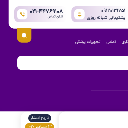
09120131751
021-۴۴۷۶۹۱08
تلقن تماس
پشتیبانی شبانه روزی
اری
تماس
تجهیزات پزشکی
تاریخ انتشار
13 سپتامبر 2020