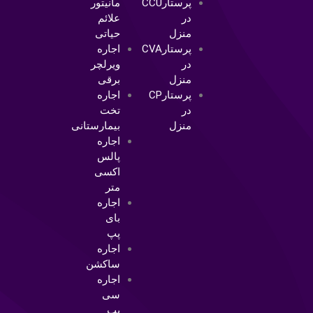
در
علائم
منزل
حیاتی
پرستارCVA
اجاره
در
ویرلچر
منزل
برقی
پرستارCP
اجاره
در
تخت
منزل
بیمارستانی
اجاره
پالس
اکسی
متر
اجاره
بای
پپ
اجاره
ساکشن
اجاره
سی
پپ
اجاره