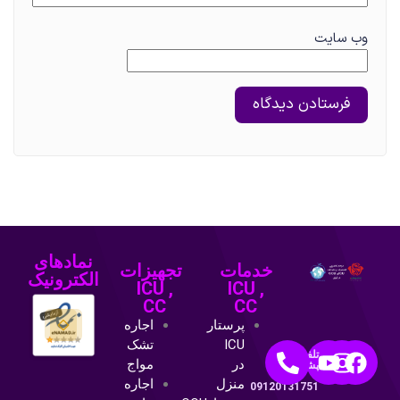
وب‌ سایت
نمادهای
خدمات
تجهیزات
الکترونیک
ICU ,
ICU ,
CC
CC
پرستار
اجاره
ICU
تشک
تلفن
در
مواج
پشتیبانی:
منزل
اجاره
09120131751
پرستارCCU
مانیتور