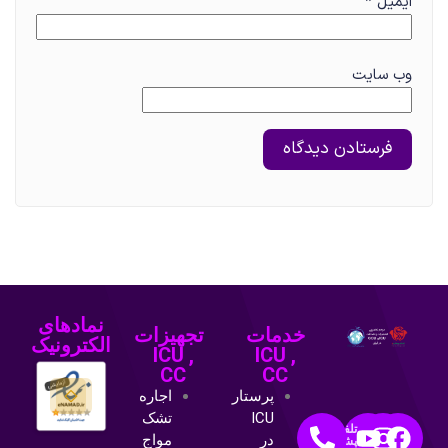
وب‌ سایت
نمادهای
خدمات
تجهیزات
الکترونیک
ICU ,
ICU ,
CC
CC
پرستار
اجاره
ICU
تشک
تلفن
در
مواج
پشتیبانی:
منزل
اجاره
09120131751