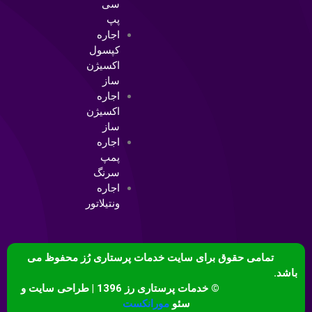
پپ
اجاره
کپسول
اکسیژن
ساز
اجاره
اکسیژن
ساز
اجاره
پمپ
سرنگ
اجاره
ونتیلاتور
تمامی حقوق برای سایت خدمات پرستاری رُز محفوظ می
باشد.
© خدمات پرستاری رز 1396 | طراحی سایت و
سئو
مورانکست