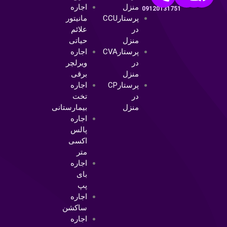
پرستارCCU
مانیتور
در
علائم
منزل
حیاتی
پرستارCVA
اجاره
در
ویرلچر
منزل
برقی
پرستارCP
اجاره
در
تخت
منزل
بیمارستانی
اجاره
پالس
اکسی
متر
اجاره
بای
پپ
اجاره
ساکشن
اجاره
سی