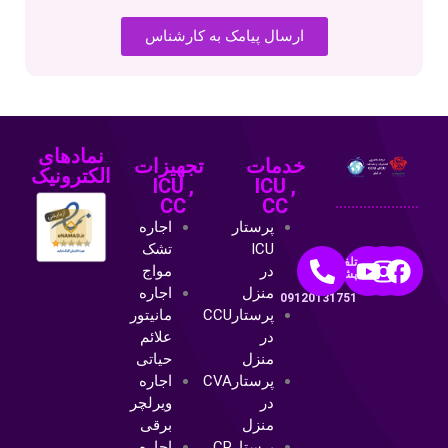
ارسال پیامک به کارشناس
نمادهای
خدمات
تجهیزات
الکترونیک
ICU ,
ICU ,
CC
CC
پرستار
اجاره
ICU
تشک
تلفن
در
مواج
پشتیبانی:
منزل
اجاره
09120131751
پرستارCCU
مانیتور
در
علائم
منزل
حیاتی
پرستارCVA
اجاره
در
ویرلچر
منزل
برقی
پرستارCP
اجاره