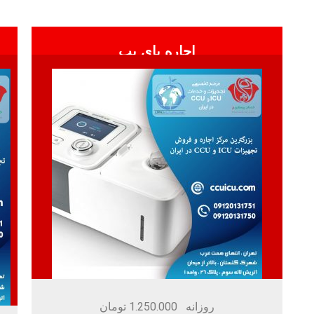
اجاره بای پپ
روزانه 1.250.000 تومان