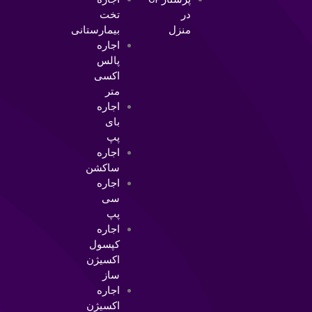
در
تخت
منزل
بیمارستانی
اجاره
پالس
اکسی
متر
اجاره
بای
پپ
اجاره
ساکشن
اجاره
سی
پپ
اجاره
کپسول
اکسیژن
ساز
اجاره
اکسیژن