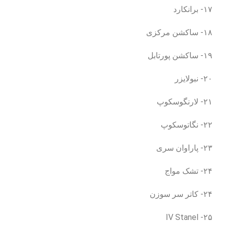
۱۷- برانکارد
۱۸- ساکشن مرکزی
۱۹- ساکشن پورتابل
۲۰- نبولایزر
۲۱- لارنگوسکوپ
۲۲- نگاتوسکوپ
۲۳- پاراوان سری
۲۴- تشک مواج
۲۴- کاتر سر سوزن
۲۵- IV Stanel