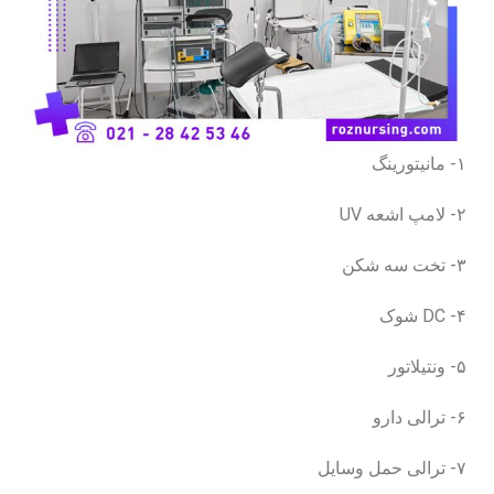
۱- مانیتورینگ
۲- لامپ اشعه UV
۳- تخت سه شکن
۴- DC شوک
۵- ونتیلاتور
۶- ترالی دارو
۷- ترالی حمل وسایل