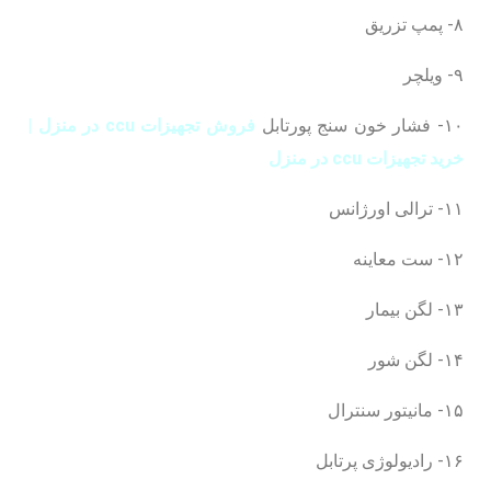
۸- پمپ تزریق
۹- ویلچر
۱۰- فشار خون سنج پورتابل
فروش تجهیزات ccu در منزل |
خرید تجهیزات ccu در منزل
۱۱- ترالی اورژانس
۱۲- ست معاینه
۱۳- لگن بیمار
۱۴- لگن شور
۱۵- مانیتور سنترال
۱۶- رادیولوژی پرتابل